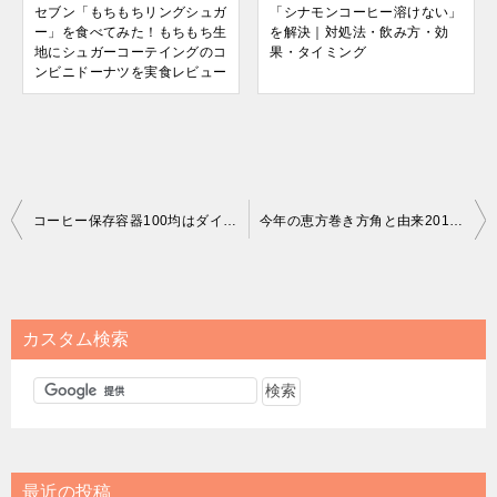
セブン「もちもちリングシュガ
「シナモンコーヒー溶けない」
ー」を食べてみた！もちもち生
を解決｜対処法・飲み方・効
地にシュガーコーテイングのコ
果・タイミング
ンビニドーナツを実食レビュー
投
コーヒー保存容器100均はダイソーキャニスターでミルも100均で◎
今年の恵方巻き方角と由来2015年
稿
ナ
ビ
カスタム検索
ゲ
ー
シ
ョ
最近の投稿